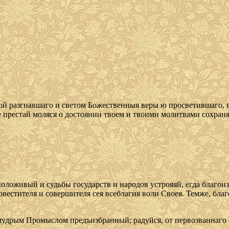
ой разгнавшаго и светом Божественныя веры ю просветившаго, 
престай моляся о достоянии твоем и твоими молитвами сохраняй
положивый и судьбы государств и народов устрояяй, егда благои
вестителя и совершителя сея всеблагия воли Своея. Темже, благ
мудрым Промыслом предъизбранный; радуйся, от первозваннаго 