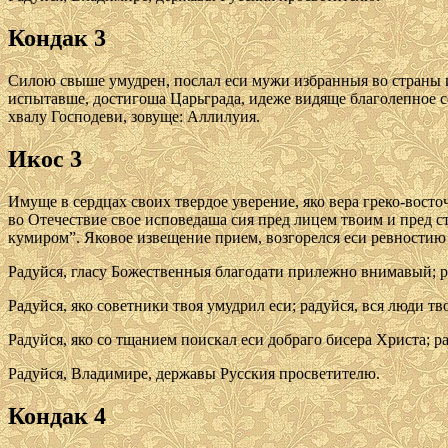
Кондак 3
Силою свыше умудрен, послал еси мужи избранныя во страны ин
испытавше, достигоша Царьграда, идеже видяще благолепное с
хвалу Господеви, зовуще: Аллилуия.
Икос 3
Имуще в сердцах своих твердое уверение, яко вера греко-вост
во Отечествие свое исповедаша сия пред лицем твоим и пред с
кумиром”. Яковое извещение прием, возгорелся еси ревностию 
Радуйся, гласу Божественныя благодати прилежно внимавый; р
Радуйся, яко советники твоя умудрил еси; радуйся, вся люди тв
Радуйся, яко со тщанием поискал еси добраго бисера Христа; р
Радуйся, Владимире, державы Русския просветителю.
Кондак 4