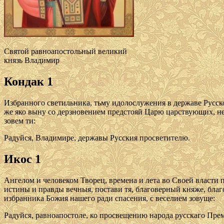
Святой равноапостольный великий
князь Владимир
Кондак 1
Избранного светильника, тьму идолослужения в державе Русск
же яко выну со дерзновением предстояй Царю царствующих, не 
зовем ти:
Радуйся, Владимире, державы Русския просветителю.
Икос 1
Ангелом и человеком Творец, времена и лета во Своей власти 
истины и правды вечныя, постави тя, благоверный княже, благо
избранника Божия нашего ради спасения, с веселием зовуще:
Радуйся, равноапостоле, ко просвещению народа русскаго Пре