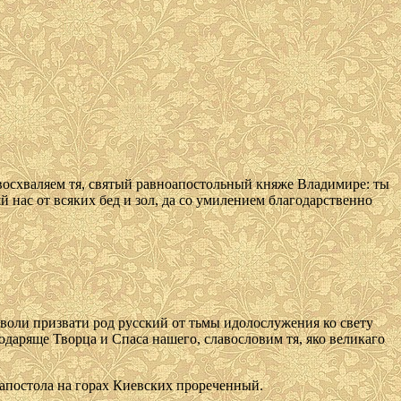
восхваляем тя, святый равноапостольный княже Владимире: ты
 нас от всяких бед и зол, да со умилением благодарственно
зволи призвати род русский от тьмы идолослужения ко свету
одаряще Творца и Спаса нашего, славословим тя, яко великаго
апостола на горах Киевских прореченный.