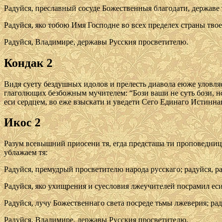
Радуйся, преславный сосуде Божественныя благодати, державе 
Радуйся, яко тобою Имя Господне во всех пределех страны твое
Радуйся, Владимире, державы Русския просветителю.
Кондак 2
Видя суету бездушных идолов и прелесть диавола еюже уловля
глаголющих безбожным мучителем: “Бози ваши не суть бози, но
еси сердцем, во еже взыскати и уведети Сего Единаго Истинна
Икос 2
Разум всевышний приосени тя, егда предсташа ти проповедниц
ублажаем тя:
Радуйся, премудрый просветителю народа русскаго; радуйся, 
Радуйся, яко ухищрения и суесловия лжеучителей посрамил еси
Радуйся, лучу Божественнаго света посреде тьмы лжеверия; рад
Радуйся, Владимире, державы Русския прocветитeлю.