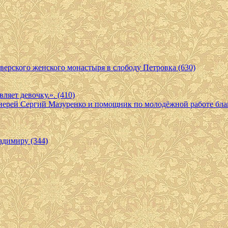
верского женского монастыря в слободу Петровка (630)
ляет девочку.». (410)
 иерей Сергий Мазуренко и помощник по молодёжной работе бл
адимиру (344)