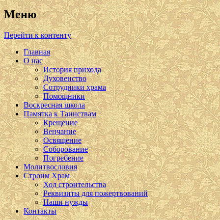
Меню
Перейти к контенту
Главная
О нас
История прихода
Духовенство
Сотрудники храма
Помощники
Воскресная школа
Памятка к Таинствам
Крещение
Венчание
Освящение
Соборование
Погребение
Молитвословия
Строим Храм
Ход строительства
Реквизиты для пожертвований
Наши нужды
Контакты