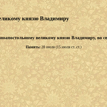
еликому князю Владимиру
вноапостольному великому князю Владимиру, во с
Память:
28 июля (15 июля ст. ст.)