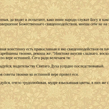
ыя, да видят и испытают, како инии народи служат Богу и како 
овершение Божественнаго священнодействия, мнеша себе не на з
очная воистинну есть православная и яко священнодействия ея п
тарейшины твоими, рекоша же: “Никтоже вкусив сладкаго, восхощ
по вере истинней. Сего ради величаем тя:
адуйся, водительству Святаго Духа ycеpдно последствовавый.
оя советы твоими ко истинней вере привел еси.
адуйся, пчело трудолюбивая, мудре взыскавшая цветы, в них же 