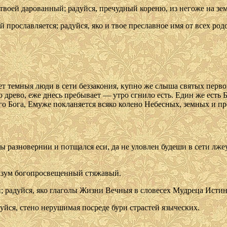
твоей дарованный; радуйся, пречудный кореню, из негоже на зе
й прославляется; радуйся, яко и твое преславное имя от всех ро
ет темныя люди в сети беззакония, купно же слыша святых перв
 древо, еже днесь пребывает — утро сгнило есть. Един же есть 
го Бога, Емуже покланяется всяко колено Небесных, земных и п
ы разновернии и потщался еси, да не уловлен будеши в сети лж
разум богопросвещенный стяжавый.
; радуйся, яко глаголы Жизни Вечныя в словесех Мудреца Истин
уйся, стено нерушимая посреде бури страстей языческих.