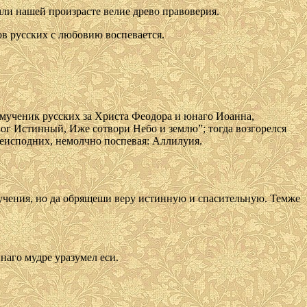
мли нашей произрасте велие древо правоверия.
дов русских с любовию воспевается.
омученик русских за Христа Феодора и юнаго Иоанна,
Бог Истинный, Иже сотвори Небо и землю”; тогда возгорелся
реисподних, немолчно поспевая: Аллилуия.
еучения, но да обрящеши веру истинную и спасительную. Темже
наго мудре уразумел еси.