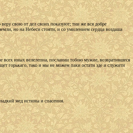
веру свою от дел своих показуют; тии же вся добре
емли, но на Небеси стояти, и со умилением сердца воздаша
аче всех иных велелепна, послании тобою мужие, возвратившеся
ет горькаго, тако и мы не можем паки остати зде и служити
сладкий мед истины и спасения.