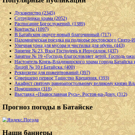
Популярные публикации
Духовенство (2345)
Сотрудники храма (2052)
Расписание Богослужений. (1389)
Контакты (1097)
В Батайском округе новый благочинный (717)
Паломническая поездка на подворье ростовского Свято-И
Уличная урна для мусора и чистилка для обуви. (443)
Занятие № 23. Вход Господень в Иерусалим. (437)
Занятие № 19 «Господь благословляет детей. Господь ожив
Настоятель Князь-Владимирского храма города Батайска
Лицей № 10 г.Батайска. (400)
Реквизиты для пожертвований (397)
Совершено первое Таинство Крещения. (393)
Акафист святому равноапостольному великому князю Вл
Помощники (318)
Выставка «Православная Русь». Ростов-на-Дону. (312)
Прогноз погоды в Батайске
Наши баннеры