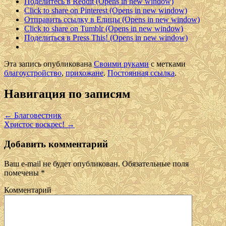
Поделитесь в Reddit (Opens in new window)
Click to share on Pinterest (Opens in new window)
Отправить ссылку в Елицы (Opens in new window)
Click to share on Tumblr (Opens in new window)
Поделиться в Press This! (Opens in new window)
Эта запись опубликована
Своими руками
с метками
благоустройство
,
прихожане
.
Постоянная ссылка
.
Навигация по записям
←
Благовестник
Христос воскрес!
→
Добавить комментарий
Ваш e-mail не будет опубликован.
Обязательные поля
помечены
*
Комментарий