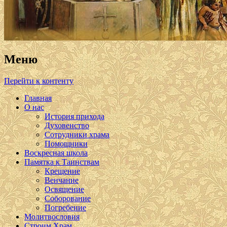
Меню
Перейти к контенту
Главная
О нас
История прихода
Духовенство
Сотрудники храма
Помощники
Воскресная школа
Памятка к Таинствам
Крещение
Венчание
Освящение
Соборование
Погребение
Молитвословия
Строим Храм