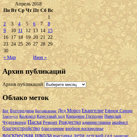
Апрель 2018
Пн
Вт
Ср
Чт
Пт
Сб
Вс
1
2
3
4
5
6
7
8
9
10
11
12
13
14
15
16
17
18
19
20
21
22
23
24
25
26
27
28
29
30
« Мар
Июн »
Архив публикаций
Архив публикаций
Облако меток
Дед Мороз
Евангелие
Богородица
Ефрем Сирин
Бог
Богоявление
Колокол
Крестный ход
Николай
Златоуст
Крещение Господне
Пасха
Рождество
Чудотворец
Ремонт
акафист
администрация
благоустройство
благочиние
вербное воскресенье
воскресная школа
дети
детский сад
выставка
занятие