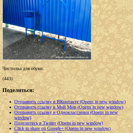
Чистилка для обуви.
(443)
Поделиться:
Отправить ссылку в ВКонтакте (Opens in new window)
Отправить ссылку в Мой Мир (Opens in new window)
Отправить ссылку в Одноклассники (Opens in new
window)
Поделитесь в Twitter (Opens in new window)
Click to share on Google+ (Opens in new window)