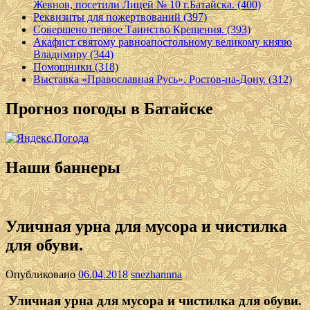
Жевнов, посетили Лицей № 10 г.Батайска. (400)
Реквизиты для пожертвований (397)
Совершено первое Таинство Крещения. (393)
Акафист святому равноапостольному великому князю
Владимиру (344)
Помощники (318)
Выставка «Православная Русь». Ростов-на-Дону. (312)
Прогноз погоды в Батайске
Наши баннеры
Уличная урна для мусора и чистилка
для обуви.
Опубликовано
06.04.2018
snezhannna
Уличная урна для мусора и чистилка для обуви.