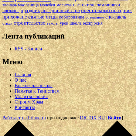
настоятель
масленица
помощники
звонарь
молебен
молитва
престольный праздник
праздник
праздничный стол
послание
святые отцы
прихожане
спектакль
соборование
совещание
строительство
школа
экскурсия
стихи
тексты
урок
Лента публикаций
RSS - Записи
Меню
Главная
О нас
Воскресная школа
Памятка к Таинствам
Молитвословия
Строим Храм
Контакты
Работает на Prihod.ru
при поддержке
ORTOX.RU
[
Войти
]