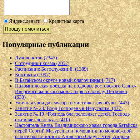
Яндекс.деньги
Кредитная карта
Популярные публикации
Духовенство (2345)
Сотрудники храма (2052)
Расписание Богослужений. (1389)
Контакты (1097)
В Батайском округе новый благочинный (717)
Паломническая поездка на подворье ростовского Свято-
Иверского женского монастыря в слободу Петровка
(630)
Уличная урна для мусора и чистилка для обуви. (443)
Занятие № 23. Вход Господень в Иерусалим. (437)
Занятие № 19 «Господь благословляет детей. Господь
оживляет девочку.». (410)
Настоятель Князь-Владимирского храма города Батайска
иерей Сергий Мазуренко и помощник по молодёжной
работе благочинного Азовского Округа чтец Андрей