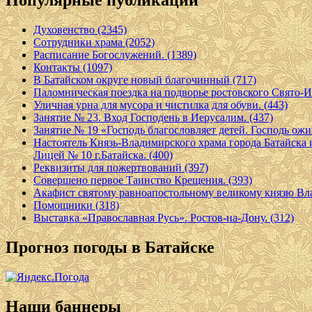
Популярные публикации
Духовенство (2345)
Сотрудники храма (2052)
Расписание Богослужений. (1389)
Контакты (1097)
В Батайском округе новый благочинный (717)
Паломническая поездка на подворье ростовского Свято-И
Уличная урна для мусора и чистилка для обуви. (443)
Занятие № 23. Вход Господень в Иерусалим. (437)
Занятие № 19 «Господь благословляет детей. Господь ожив
Настоятель Князь-Владимирского храма города Батайска
Лицей № 10 г.Батайска. (400)
Реквизиты для пожертвований (397)
Совершено первое Таинство Крещения. (393)
Акафист святому равноапостольному великому князю Вл
Помощники (318)
Выставка «Православная Русь». Ростов-на-Дону. (312)
Прогноз погоды в Батайске
Наши баннеры