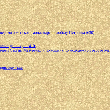
верского женского монастыря в слободу Петровка (630)
ляет девочку.». (410)
 иерей Сергий Мазуренко и помощник по молодёжной работе бл
адимиру (344)