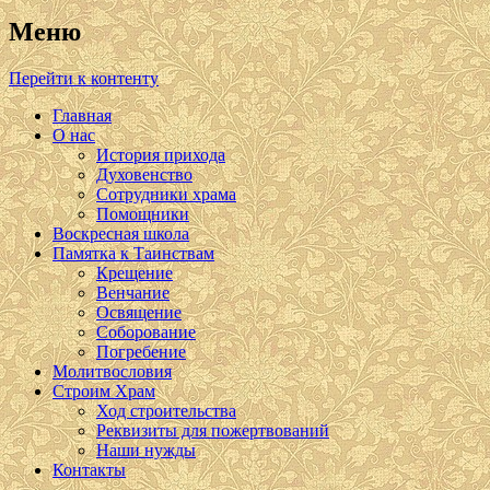
Меню
Перейти к контенту
Главная
О нас
История прихода
Духовенство
Сотрудники храма
Помощники
Воскресная школа
Памятка к Таинствам
Крещение
Венчание
Освящение
Соборование
Погребение
Молитвословия
Строим Храм
Ход строительства
Реквизиты для пожертвований
Наши нужды
Контакты