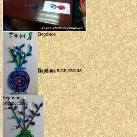
Вербное
Вербное воскресенье
Вербное
Вербное
воскресенье