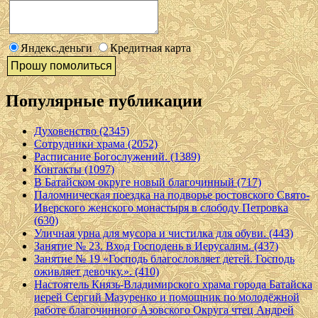
Яндекс.деньги
Кредитная карта
Популярные публикации
Духовенство (2345)
Сотрудники храма (2052)
Расписание Богослужений. (1389)
Контакты (1097)
В Батайском округе новый благочинный (717)
Паломническая поездка на подворье ростовского Свято-
Иверского женского монастыря в слободу Петровка
(630)
Уличная урна для мусора и чистилка для обуви. (443)
Занятие № 23. Вход Господень в Иерусалим. (437)
Занятие № 19 «Господь благословляет детей. Господь
оживляет девочку.». (410)
Настоятель Князь-Владимирского храма города Батайска
иерей Сергий Мазуренко и помощник по молодёжной
работе благочинного Азовского Округа чтец Андрей