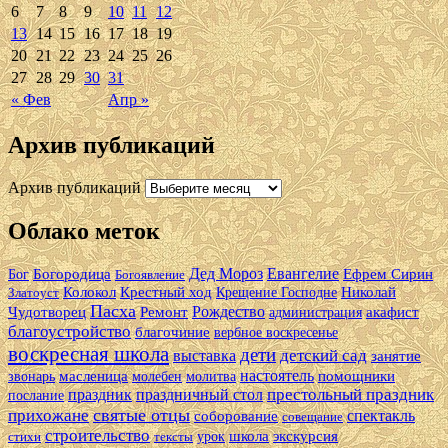
6
7
8
9
10
11
12
13
14
15
16
17
18
19
20
21
22
23
24
25
26
27
28
29
30
31
« Фев
Апр »
Архив публикаций
Архив публикаций
Облако меток
Дед Мороз
Евангелие
Богородица
Ефрем Сирин
Бог
Богоявление
Колокол
Крестный ход
Николай
Златоуст
Крещение Господне
Пасха
Рождество
Чудотворец
Ремонт
акафист
администрация
благоустройство
благочиние
вербное воскресенье
воскресная школа
дети
детский сад
выставка
занятие
настоятель
масленица
помощники
звонарь
молебен
молитва
престольный праздник
праздник
праздничный стол
послание
святые отцы
прихожане
спектакль
соборование
совещание
строительство
школа
экскурсия
стихи
тексты
урок