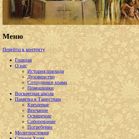
Меню
Перейти к контенту
Главная
О нас
История прихода
Духовенство
Сотрудники храма
Помощники
Воскресная школа
Памятка к Таинствам
Крещение
Венчание
Освящение
Соборование
Погребение
Молитвословия
Строим Храм