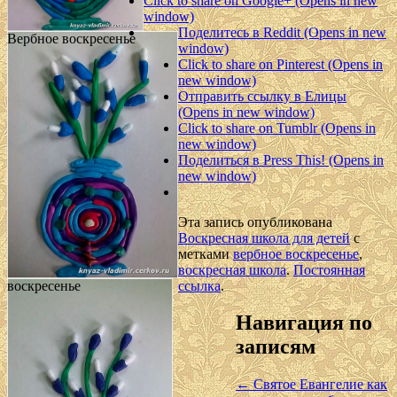
Click to share on Google+ (Opens in new
window)
Поделитесь в Reddit (Opens in new
Вербное воскресенье
window)
Click to share on Pinterest (Opens in
new window)
Отправить ссылку в Елицы
(Opens in new window)
Click to share on Tumblr (Opens in
new window)
Поделиться в Press This! (Opens in
new window)
Эта запись опубликована
Воскресная школа для детей
с
метками
вербное воскресенье
,
воскресная школа
.
Постоянная
ссылка
.
воскресенье
Навигация по
записям
←
Святое Евангелие как