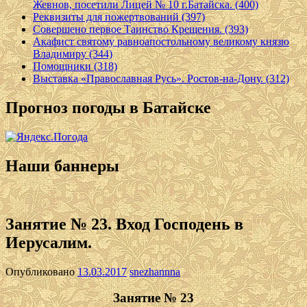
Жевнов, посетили Лицей № 10 г.Батайска. (400)
Реквизиты для пожертвований (397)
Совершено первое Таинство Крещения. (393)
Акафист святому равноапостольному великому князю
Владимиру (344)
Помощники (318)
Выставка «Православная Русь». Ростов-на-Дону. (312)
Прогноз погоды в Батайске
Наши баннеры
Занятие № 23. Вход Господень в
Иерусалим.
Опубликовано
13.03.2017
snezhannna
Занятие № 23